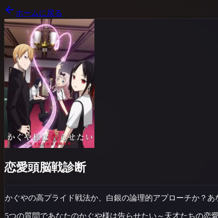
ホームに戻る
恋愛頭脳戦診断
かぐやの高プライド戦法か、白銀の論理的アプローチか？あ
5つの質問であなたの
かぐや様は告らせたい～天才たちの恋