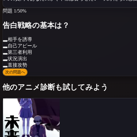
問題
1
/
5
0
%
告白戦略の基本は？
相手を誘導
自己アピール
第三者利用
状況演出
直接攻勢
次の問題へ
他のアニメ診断も試してみよう