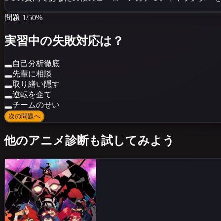
問題
1
/
5
0
%
実習中の失敗対応は？
自己分析徹底
先輩に相談
取り繕い隠す
逆転を企て
チームのせい
次の問題へ
他のアニメ診断も試してみよう