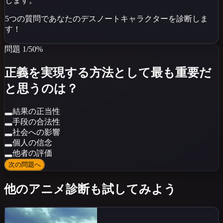
します。
5つの質問であなたの
デスノート
キャラクターを診断しま
す！
問題
1
/
5
0
%
正義を実現する方法として最も重要だ
と思うのは？
結果の正当性
手段の合法性
社会への影響
個人の信念
他者の評価
次の問題へ
他のアニメ診断も試してみよう