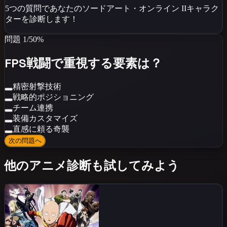
5つの質問であなたの
ソードアート・オンライン II
キャラク
ターを診断します！
問題
1
/
5
0
%
FPS戦闘で重視する要素は？
精密射撃技術
戦略的ポジショニング
チーム連携
装備カスタマイズ
直感に頼る奇襲
次の問題へ
他のアニメ診断も試してみよう