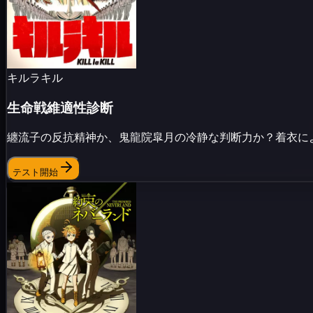
キルラキル
生命戦維適性診断
纏流子の反抗精神か、鬼龍院皐月の冷静な判断力か？着衣に
テスト開始