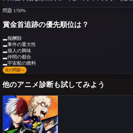
問題
1
/
5
0
%
賞金首追跡の優先順位は？
報酬額
事件の重大性
個人の興味
仲間の都合
宇宙船の燃料
次の問題へ
他のアニメ診断も試してみよう