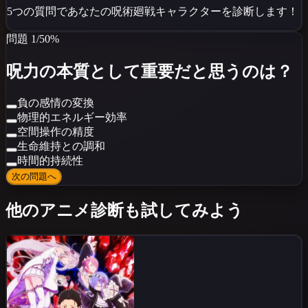
5つの質問であなたの
呪術廻戦
キャラクターを診断します！
問題
1
/
5
0
%
呪力の本質として重要だと思うのは？
負の感情の変換
物理的エネルギー効率
空間操作の精度
生命維持との調和
時間的持続性
次の問題へ
他のアニメ診断も試してみよう