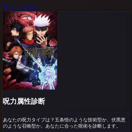
ホームに戻る
呪力属性診断
あなたの呪力タイプは？五条悟のような技術型か、伏黑恵
のような召喚型か。あなたに合った呪術を診断します。